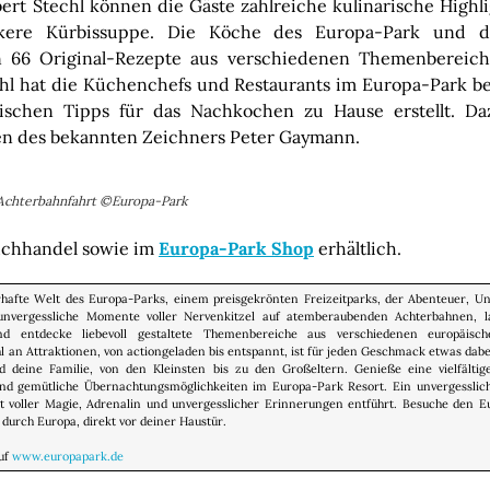
rt Stechl können die Gäste zahlreiche kulinarische Highl
ckere Kürbissuppe. Die Köche des Europa-Park und d
en 66 Original-Rezepte aus verschiedenen Themenbereiche
hl hat die Küchenchefs und Restaurants im Europa-Park be
ischen Tipps für das Nachkochen zu Hause erstellt. Da
nen des bekannten Zeichners Peter Gaymann.
 Achterbahnfahrt ©Europa-Park
uchhandel sowie im
Europa-Park Shop
erhältlich.
hafte Welt des Europa-Parks, einem preisgekrönten Freizeitparks, der Abenteuer, Un
e unvergessliche Momente voller Nervenkitzel auf atemberaubenden Achterbahnen, 
nd entdecke liebevoll gestaltete Themenbereiche aus verschiedenen europäisc
an Attraktionen, von actiongeladen bis entspannt, ist für jeden Geschmack etwas dabe
 deine Familie, von den Kleinsten bis zu den Großeltern. Genieße eine vielfältig
nd gemütliche Übernachtungsmöglichkeiten im Europa-Park Resort. Ein unvergesslich
lt voller Magie, Adrenalin und unvergesslicher Erinnerungen entführt. Besuche den 
 durch Europa, direkt vor deiner Haustür.
auf
www.europapark.de