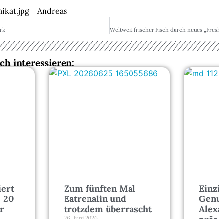
Andreas
rk
ch interessieren:
iert
Zum fünften Mal
Einz
: 20
Eatrenalin und
Genu
r
trotzdem überrascht
Alex
26. Juni 2026