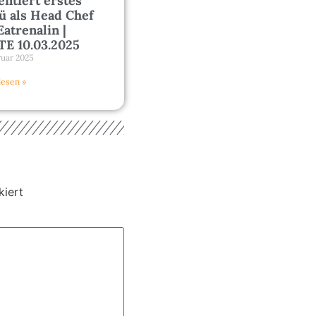
entiert erstes
 als Head Chef
Eatrenalin |
E 10.03.2025
ruar 2025
lesen »
iert