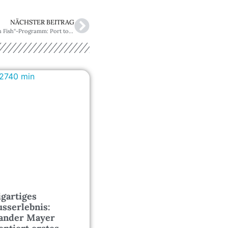
NÄCHSTER BEITRAG
Weltweit frischer Fisch durch neues „Fresh Fish“-Programm: Port to Plate in maximal 48 Stunden
igartiges
sserlebnis:
ander Mayer