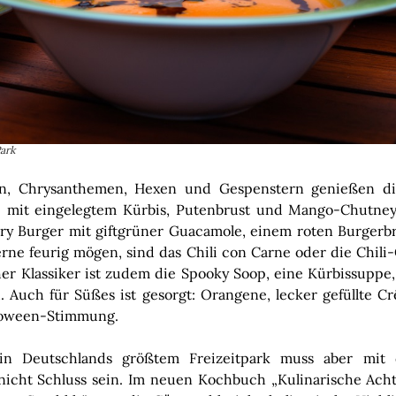
ark
en, Chrysanthemen, Hexen und Gespenstern genießen die
 mit eingelegtem Kürbis, Putenbrust und Mango-Chutney,
ry Burger mit giftgrüner Guacamole, einem roten Burgerbr
 gerne feurig mögen, sind das Chili con Carne oder die Chil
cher Klassiker ist zudem die Spooky Soop, eine Kürbissupp
. Auch für Süßes ist gesorgt: Orangene, lecker gefüllte 
lloween-Stimmung.
n Deutschlands größtem Freizeitpark muss aber mit 
cht Schluss sein. Im neuen Kochbuch „Kulinarische Acht